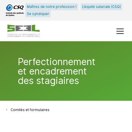
Passer
Passer
Maîtres de notre profession !
L’équité salariale (CSQ)
au
au
Se syndiquer
menu
contenu
principal
Menu
Perfectionnement
et encadrement
des stagiaires
Comités et formulaires