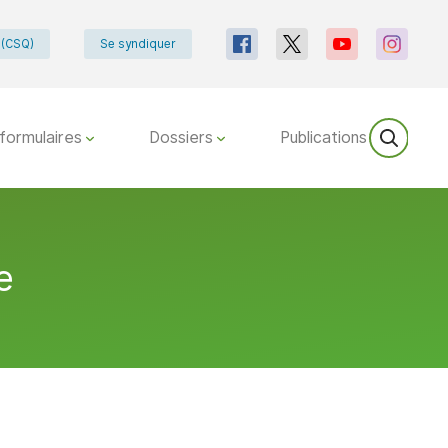
e (CSQ)
Se syndiquer
formulaires
Dossiers
Publications
e