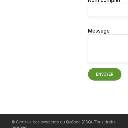
Nom complet
Message
ENVOYER
© Centrale des syndicats du Québec (CSQ). Tous droits
réservés.