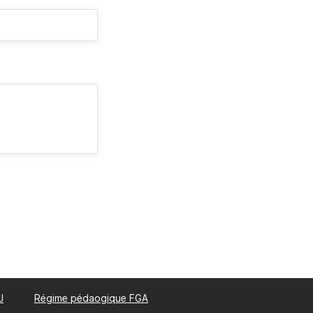
J
Régime pédaogique FGA