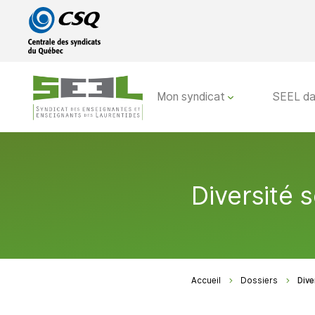
Passer
Passer
au
au
menu
contenu
principal
Mon syndicat
SEEL da
Diversité 
Accueil
Dossiers
Dive