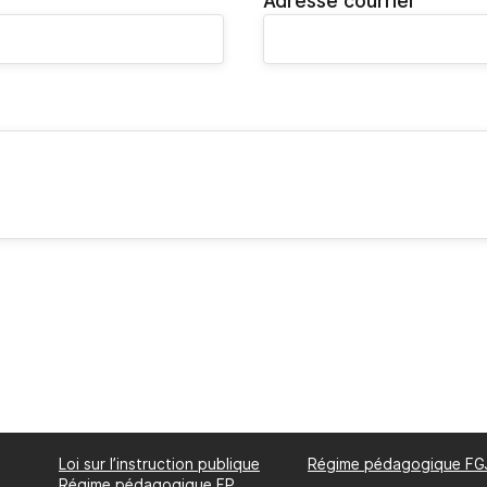
Adresse courriel
Loi sur l’instruction publique
Régime pédagogique FG
Régime pédagogique FP