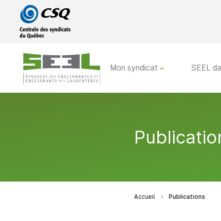
Passer
Passer
au
au
menu
contenu
principal
Mon syndicat
SEEL da
Publicatio
Accueil
Publications