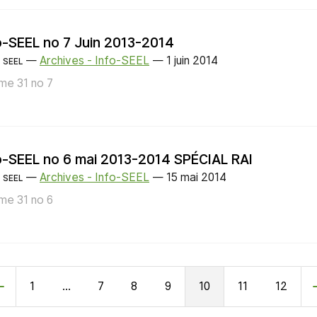
o-SEEL no 7 Juin 2013-2014
—
Archives - Info-SEEL
—
1 juin 2014
SEEL
me 31 no 7
o-SEEL no 6 mai 2013-2014 SPÉCIAL RAI
—
Archives - Info-SEEL
—
15 mai 2014
SEEL
me 31 no 6
1
…
7
8
9
10
11
12
écédent