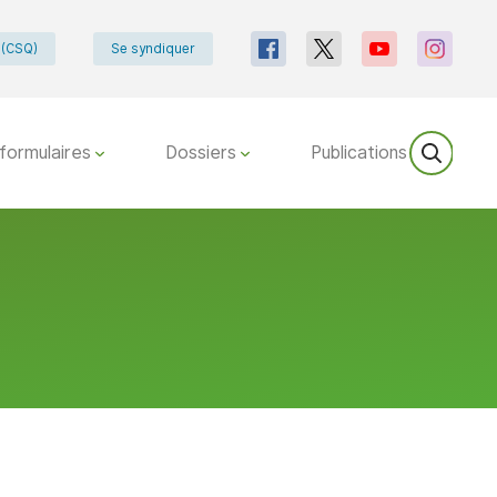
e (CSQ)
Se syndiquer
formulaires
Dossiers
Publications