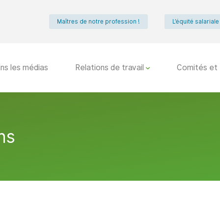
Maîtres de notre profession !
L’équité salarial
ns les médias
Relations de travail
Comités et 
ns