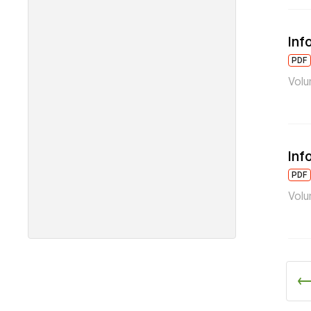
Inf
PDF
Volu
Inf
PDF
Volu
Pr