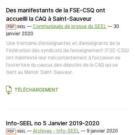
Des manifestants de la FSE-CSQ ont
accueilli la CAQ à Saint-Sauveur
—
Communiqués de presse du SEEL
—
30
PDF
SEEL
janvier 2020
Une trentaine d’enseignantes et d’enseignants de la
Fédération des syndicats de l’enseignement (FSE-CSQ)
ont manifesté leur mécontentement à l’occasion de
l’ouverture du caucus des députés de la CAQ qui se
tient au Manoir Saint-Sauveur.
TÉLÉCHARGEMENT
Info-SEEL no 5 Janvier 2019-2020
—
Archives - Info-SEEL
—
9 janvier 2020
PDF
SEEL