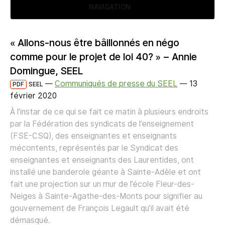
NAVIGATION
« Allons-nous être bâillonnés en négo
comme pour le projet de loi 40? » – Annie
Domingue, SEEL
—
Communiqués de presse du SEEL
—
13
PDF
SEEL
février 2020
À l’instar de ce qui se fait ce matin à plusieurs endroits
par la Fédération des syndicats de l’enseignement
(FSE-CSQ), des enseignantes et enseignants
mécontents, représentés par le Syndicat des
enseignantes et enseignants des Laurentides, ont
installé une banderole géante à Sainte-Adèle et ont
fait une projection sur un mur de l’école Fleur-des-
Neiges à Sainte-Agathe-des-Monts pour signifier au
gouvernement de François Legault qu’il avait été
démasqué.