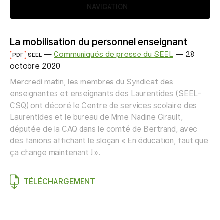
NAVIGATION
La mobilisation du personnel enseignant
—
Communiqués de presse du SEEL
—
28
PDF
SEEL
octobre 2020
Mercredi matin, les membres du Syndicat des
enseignantes et enseignants des Laurentides (SEEL-
CSQ) ont décoré le Centre de services scolaire des
Laurentides et le bureau de Mme Nadine Girault,
députée de la CAQ dans le comté de Bertrand, avec
des fanions affichant le slogan « En éducation, faut que
ça change maintenant ! ».
TÉLÉCHARGEMENT