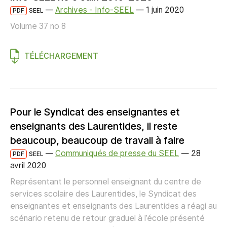
—
Archives - Info-SEEL
—
1 juin 2020
PDF
SEEL
Volume 37 no 8
TÉLÉCHARGEMENT
Pour le Syndicat des enseignantes et
enseignants des Laurentides, il reste
beaucoup, beaucoup de travail à faire
—
Communiqués de presse du SEEL
—
28
PDF
SEEL
avril 2020
Représentant le personnel enseignant du centre de
services scolaire des Laurentides, le Syndicat des
enseignantes et enseignants des Laurentides a réagi au
scénario retenu de retour graduel à l’école présenté